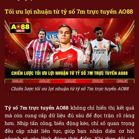
Tối ưu lợi nhuận từ tỷ số 7m trực tuyến AO88
Chiến lược tối ưu lợi nhuận từ tỷ số 7m trực tuyến AO88
Tỷ số 7m trực tuyến AO88
không chỉ hiển thị kết quả
mà còn cung cấp dữ liệu đủ sâu để đọc trận rõ ràng
hơn. Nhịp tấn công, biến động kèo, chỉ số quan trọng
đều cập nhật liên tục, giúp bạn nhận diện cơ hội
nhanh và vào lệnh đúng thời điểm. Khi theo dõi sát