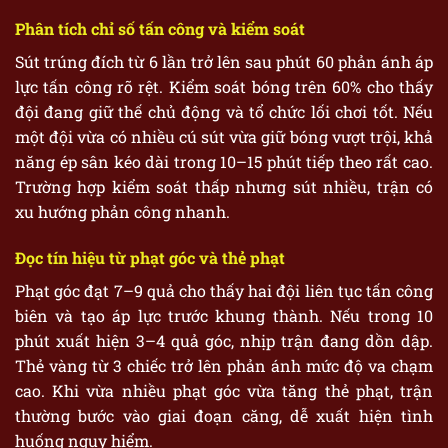
Phân tích chỉ số tấn công và kiểm soát
Sút trúng đích từ 6 lần trở lên sau phút 60 phản ánh áp
lực tấn công rõ rệt. Kiểm soát bóng trên 60% cho thấy
đội đang giữ thế chủ động và tổ chức lối chơi tốt. Nếu
một đội vừa có nhiều cú sút vừa giữ bóng vượt trội, khả
năng ép sân kéo dài trong 10–15 phút tiếp theo rất cao.
Trường hợp kiểm soát thấp nhưng sút nhiều, trận có
xu hướng phản công nhanh.
Đọc tín hiệu từ phạt góc và thẻ phạt
Phạt góc đạt 7–9 quả cho thấy hai đội liên tục tấn công
biên và tạo áp lực trước khung thành. Nếu trong 10
phút xuất hiện 3–4 quả góc, nhịp trận đang dồn dập.
Thẻ vàng từ 3 chiếc trở lên phản ánh mức độ va chạm
cao. Khi vừa nhiều phạt góc vừa tăng thẻ phạt, trận
thường bước vào giai đoạn căng, dễ xuất hiện tình
huống nguy hiểm.