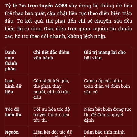
Tỷ lệ 7m trực tuyến AO88
xây dựng hệ thống dữ liệu
thể thao bao quát, cập nhật liên tục theo diễn biến trận
đấu. Từ kết quả, thẻ phạt đến chỉ số chuyên sâu đều
hiển thị rõ ràng. Giao diện trực quan, nguồn tin chuẩn
xác, hỗ trợ theo dõi nhanh, không lệch nhịp.
Danh
Chi tiết đặc điểm
Giá trị mang lại cho
mục
vận hành
hội viên
thành
phần
Loại
Cập nhật kết quả,
Cung cấp cái nhìn
hình dữ
thẻ phạt, thay
toàn diện về diễn biến
liệu
người, chỉ số trận
sân cỏ
đấu
Tốc độ
Tối ưu hóa tốc độ
Nắm bắt biến động tức
hiển thị
truyền tải dữ liệu
thì để đưa ra quyết
tức thì
định
Nguồn
Liên kết đối tác dữ
Đảm bảo tính minh