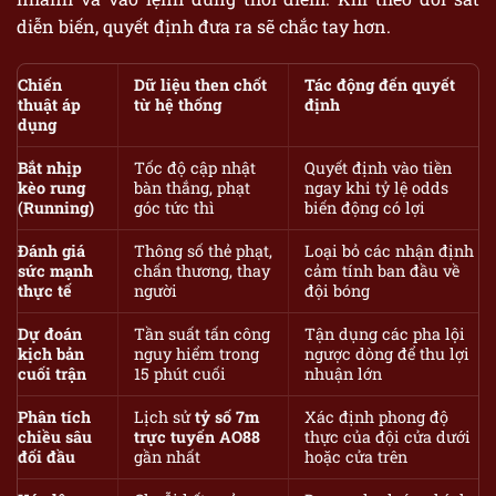
diễn biến, quyết định đưa ra sẽ chắc tay hơn.
Chiến
Dữ liệu then chốt
Tác động đến quyết
thuật áp
từ hệ thống
định
dụng
Bắt nhịp
Tốc độ cập nhật
Quyết định vào tiền
kèo rung
bàn thắng, phạt
ngay khi tỷ lệ odds
(Running)
góc tức thì
biến động có lợi
Đánh giá
Thông số thẻ phạt,
Loại bỏ các nhận định
sức mạnh
chấn thương, thay
cảm tính ban đầu về
thực tế
người
đội bóng
Dự đoán
Tần suất tấn công
Tận dụng các pha lội
kịch bản
nguy hiểm trong
ngược dòng để thu lợi
cuối trận
15 phút cuối
nhuận lớn
Phân tích
Lịch sử
tỷ số 7m
Xác định phong độ
chiều sâu
trực tuyến AO88
thực của đội cửa dưới
đối đầu
gần nhất
hoặc cửa trên