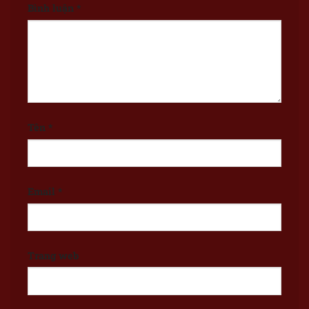
Bình luận
*
Tên
*
Email
*
Trang web