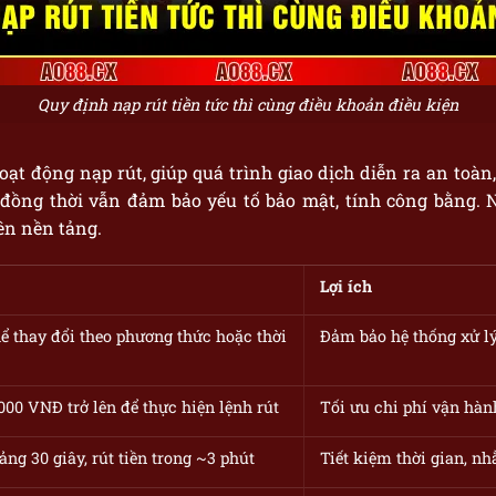
Quy định nạp rút tiền tức thì cùng điều khoản điều kiện
oạt động nạp rút, giúp quá trình giao dịch diễn ra an toà
, đồng thời vẫn đảm bảo yếu tố bảo mật, tính công bằng. 
ên nền tảng.
Lợi ích
ể thay đổi theo phương thức hoặc thời
Đảm bảo hệ thống xử lý
000 VNĐ trở lên để thực hiện lệnh rút
Tối ưu chi phí vận hành
ảng 30 giây, rút tiền trong ~3 phút
Tiết kiệm thời gian, nh