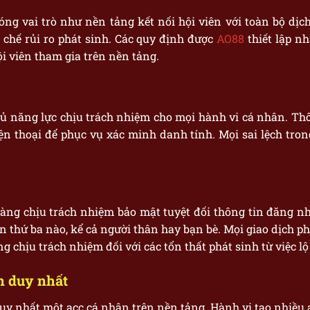
ng vai trò như nền tảng kết nối hội viên với toàn bộ dịch 
 chế rủi ro phát sinh. Các quy định được
AO88
thiết lập n
ội viên tham gia trên nền tảng.
y đủ năng lực chịu trách nhiệm cho mọi hành vi cá nhân. Thô
iện thoại để phục vụ xác minh danh tính. Mọi sai lệch trong
àng chịu trách nhiệm bảo mật tuyệt đối thông tin đăng n
n thứ ba nào, kể cả người thân hay bạn bè. Mọi giao dịch p
g chịu trách nhiệm đối với các tổn thất phát sinh từ việc l
n duy nhất
uy nhất một acc cá nhân trên nền tảng. Hành vi tạo nhiều 