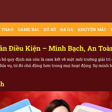
 THAO
GAME BÀI
XỔ SỐ
ĐÁ GÀ
KHUYẾN MÃI
ản Điều Kiện – Minh Bạch, An Toàn
 bộ quy định mà còn là cam kết về một môi trường giải trí
nghĩa vụ, từ đó chủ động hơn trong mọi hoạt động. Sự minh 
nh