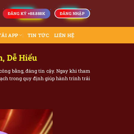
ĐĂNG KÝ +88.888K
ĐĂNG NHẬP
TẢI APP
TIN TỨC
LIÊN HỆ
, Dễ Hiểu
 công bằng, đáng tin cậy. Ngay khi tham
bạch trong quy định giúp hành trình trải