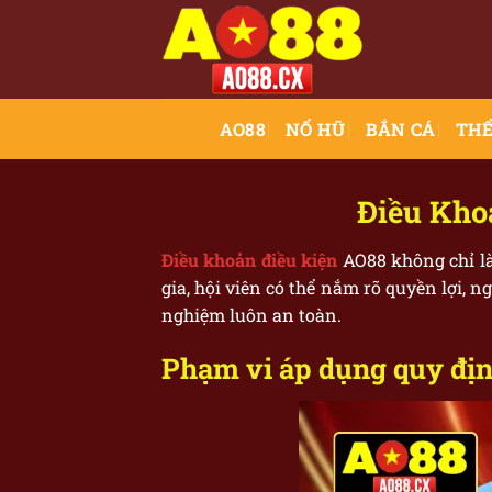
Bỏ
qua
nội
dung
AO88
NỔ HŨ
BẮN CÁ
THỂ
Điều Kho
Điều khoản điều kiện
AO88 không chỉ là
gia, hội viên có thể nắm rõ quyền lợi, 
nghiệm luôn an toàn.
Phạm vi áp dụng quy đị