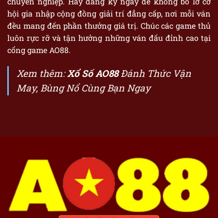
chuyên nghiệp. Hãy đăng ký ngay để không bỏ lỡ cơ
hội gia nhập cộng đồng giải trí đẳng cấp, nơi mỗi ván
đều mang đến phần thưởng giá trị. Chúc các game thủ
luôn rực rỡ và tận hưởng những ván đấu đỉnh cao tại
cổng game AO88.
Xem thêm:
Xổ Số AO88
Đánh Thức Vận
May, Bùng Nổ Cùng Bạn Ngay