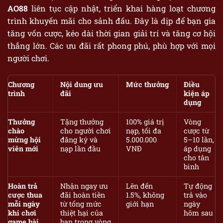
AO88
liên tục cập nhật, triển khai hàng loạt chương
trình khuyến mãi cho sảnh đấu. Đây là dịp để bạn gia
tăng vốn cược, kéo dài thời gian giải trí và tăng cơ hội
thắng lớn. Các ưu đãi rất phong phú, phù hợp với mọi
người chơi.
Chương
Nội dung ưu
Mức thưởng
Điều
trình
đãi
kiện áp
dụng
Thưởng
Tặng thưởng
100% giá trị
Vòng
chào
cho người chơi
nạp, tối đa
cược từ
mừng hội
đăng ký và
5.000.000
5–10 lần,
viên mới
nạp lần đầu
VNĐ
áp dụng
cho tân
binh
Hoàn trả
Nhận ngay ưu
Lên đến
Tự động
cược thua
đãi hoàn tiền
1.5%, không
trả vào
mỗi ngày
từ tổng mức
giới hạn
ngày
khi chơi
thiệt hại của
hôm sau
game bài
bạn trong vòng