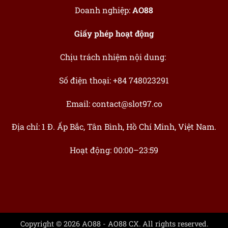
Doanh nghiệp:
AO88
Giấy phép hoạt động
Chịu trách nhiệm nội dung:
Số điện thoại: +84
748023291
Email:
contact@slot97.co
Địa chỉ: 1 Đ. Ấp Bắc, Tân Bình, Hồ Chí Minh, Việt Nam.
Hoạt động: 00:00–23:59
Copyright © 2026 AO88 - AO88 CX. All rights reserved.