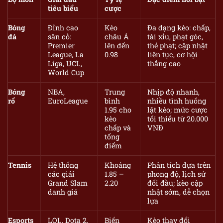
tiêu biểu
cược
Bóng
Đỉnh cao
Kèo
Đa dạng kèo: chấp,
đá
sân cỏ:
châu Á
tài xỉu, phạt góc,
Premier
lên đến
thẻ phạt; cập nhật
League, La
0.98
liên tục, cơ hội
Liga, UCL,
thắng cao
World Cup
Bóng
NBA,
Trung
Nhịp độ nhanh,
rổ
EuroLeague
bình
nhiều tình huống
1.95 cho
lật kèo; mức cược
kèo
tối thiểu từ 20.000
chấp và
VNĐ
tổng
điểm
Tennis
Hệ thống
Khoảng
Phân tích dựa trên
các giải
1.85 –
phong độ, lịch sử
Grand Slam
2.20
đối đầu; kèo cập
danh giá
nhật sớm, dễ chọn
lựa
Esports
LOL, Dota 2,
Biến
Kèo thay đổi