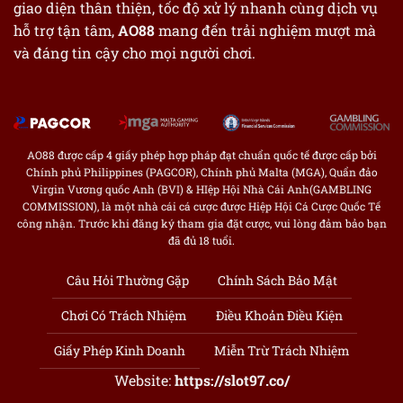
giao diện thân thiện, tốc độ xử lý nhanh cùng dịch vụ
hỗ trợ tận tâm,
AO88
mang đến trải nghiệm mượt mà
và đáng tin cậy cho mọi người chơi.
AO88 được cấp 4 giấy phép hợp pháp đạt chuẩn quốc tế được cấp bởi
Chính phủ Philippines (PAGCOR), Chính phủ Malta (MGA), Quẩn đảo
Virgin Vương quốc Anh (BVI) & HIệp Hội Nhà Cái Anh(GAMBLING
COMMISSION), là một nhà cái cá cược được Hiệp Hội Cá Cược Quốc Tế
công nhận. Trước khi đăng ký tham gia đặt cược, vui lòng đảm bảo bạn
đã đủ 18 tuổi.
Câu Hỏi Thường Gặp
Chính Sách Bảo Mật
Chơi Có Trách Nhiệm
Điều Khoản Điều Kiện
Giấy Phép Kinh Doanh
Miễn Trừ Trách Nhiệm
Website:
https://slot97.co/