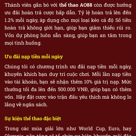
Thành viên gắn bó với
thể thao AO88
còn được hưởng
ưu đãi hoàn trả cược hấp dẫn. Tỷ lệ hoàn trả lên đến
1.2% mỗi ngày, áp dụng cho mọi loại kèo cá độ Số tiền
hoàn trả không giới hạn, giúp bạn giảm thiểu rủi ro.
Vốn dự phòng luôn sẵn sàng, giúp bạn an tâm trong
mọi tình huống.
Ưu đãi nạp tiền mỗi ngày
Chúng tôi có chương trình ưu đãi nạp tiền mỗi ngày,
khuyến khích bạn duy trì cuộc chơi. Mỗi lần nạp tiền
vào tài khoản, bạn sẽ nhận thêm 10% giá trị nạp. Mức
thưởng tối đa lên đến 500.000 VNĐ, giúp bạn có thêm
vốn. Hãy đặt cược vào trận đấu yêu thích mà không lo
lắng về ngân sách.
Sự kiện thể thao đặc biệt
Trong các mùa giải lớn như World Cup, Euro, hay
Olympic, nền tảng sẽ tổ chức sự kiện khuyến mãi đặc