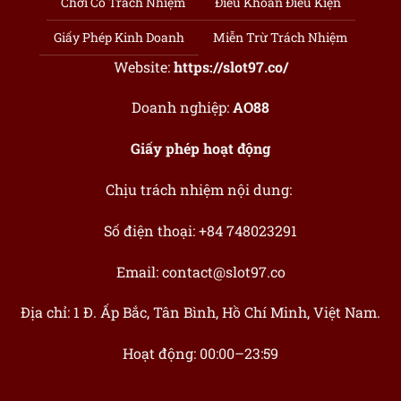
Chơi Có Trách Nhiệm
Điều Khoản Điều Kiện
Giấy Phép Kinh Doanh
Miễn Trừ Trách Nhiệm
Website:
https://slot97.co/
Doanh nghiệp:
AO88
Giấy phép hoạt động
Chịu trách nhiệm nội dung:
Số điện thoại: +84
748023291
Email:
contact@slot97.co
Địa chỉ: 1 Đ. Ấp Bắc, Tân Bình, Hồ Chí Minh, Việt Nam.
Hoạt động: 00:00–23:59