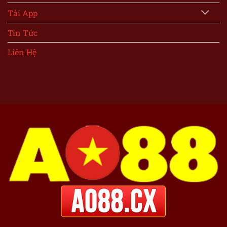
Tải App
Tin Tức
Liên Hệ