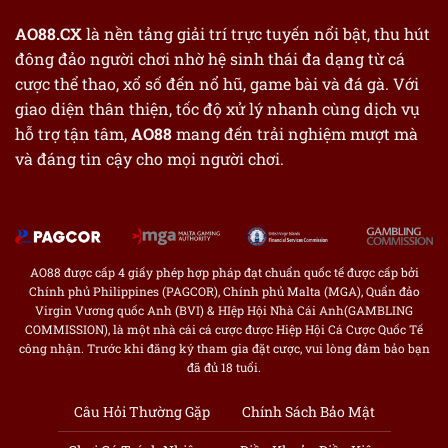
AO88.CX
là nền tảng giải trí trực tuyến nổi bật, thu hút
đông đảo người chơi nhờ hệ sinh thái đa dạng từ cá
cược thể thao, xổ số đến nổ hũ, game bài và đá gà. Với
giao diện thân thiện, tốc độ xử lý nhanh cùng dịch vụ
hỗ trợ tận tâm,
AO88
mang đến trải nghiệm mượt mà
và đáng tin cậy cho mọi người chơi.
AO88 được cấp 4 giấy phép hợp pháp đạt chuẩn quốc tế được cấp bởi
Chính phủ Philippines (PAGCOR), Chính phủ Malta (MGA), Quẩn đảo
Virgin Vương quốc Anh (BVI) & HIệp Hội Nhà Cái Anh(GAMBLING
COMMISSION), là một nhà cái cá cược được Hiệp Hội Cá Cược Quốc Tế
công nhận. Trước khi đăng ký tham gia đặt cược, vui lòng đảm bảo bạn
đã đủ 18 tuổi.
Câu Hỏi Thường Gặp
Chính Sách Bảo Mật