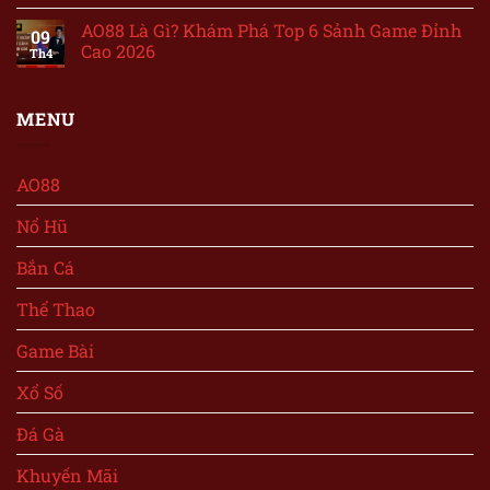
Cực
Phạt
Tuyển
Không
Chuẩn
Trực
Dụng
có
AO88 Là Gì? Khám Phá Top 6 Sảnh Game Đỉnh
Tiếp
AO88
bình
09
Bất
2026
luận
Cao 2026
Th4
Bại
Lương
ở
Từ
Cao
Cách
Không
Cao
Cơ
Nhận
có
Thủ
Hội
Khuyến
bình
MENU
Thăng
Mãi
luận
Tiến
AO88
ở
Nhanh
Đón
AO88
Chóng
Ưu
Là
Đãi
Gì?
AO88
Bùng
Khám
Nổ
Phá
2026
Top
Nổ Hũ
6
Sảnh
Game
Bắn Cá
Đỉnh
Cao
2026
Thể Thao
Game Bài
Xổ Số
Đá Gà
Khuyến Mãi