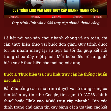
Quy trình link vào AO88 truy cập nhanh thành công
Để kết nối vào sân chơi nhanh chóng và an toàn, chỉ
cần thực hiện theo vài bước đơn giản. Quy trình được
tối ưu nhằm mang lại sự tiện lợi tối đa, giúp kết nối
trong chưa đầy một phút. Mỗi bước đều rõ ràng, dễ
hiểu và dễ thực hiện cho mọi người dùng.
Bước 1: Thực hiện tra cứu link truy cập hệ thống chuẩn
xác nhất
Bắt đầu bằng cách mở trình duyệt và sử dụng công cụ
tìm kiếm uy tín như Google, tìm cụm từ “AO88 chính
thức” hoặc “
link vào AO88 truy cập nhanh
“. Cần xác
định trang chủ đáng tin cậy bằng cách ưu tiên các kết