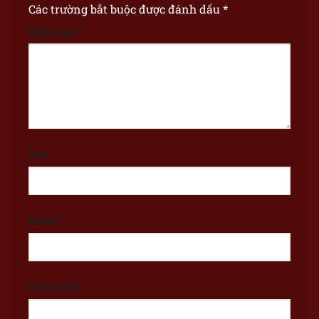
Các trường bắt buộc được đánh dấu
*
Bình luận
*
Tên
*
Email
*
Trang web