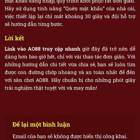
mật khẩu đăng nhập, quy trình khôi phục rất đơn giản.
Hãy sử dụng tính năng “Quên mật khẩu” của nhà cái,
việc thiết lập lại chỉ mất khoảng 30 giây và đội hỗ trợ
sẽ hướng dẫn từng bước.
Lời kết
Link vào AO88 truy cập nhanh
giờ đây đã trở nên dễ
dàng hơn bao giờ hết, chỉ với vài thao tác đơn giản. Với
những hướng dẫn chi tiết vừa chia sẻ, bạn sẽ luôn tìm
được con đường chớp nhoáng và an toàn nhất để đến
với sân chơi AO88. Hãy chuẩn bị cho những phút giây
trải nghiệm thật tuyệt vời và may mắn!
Để lại một bình luận
Email của bạn sẽ không được hiển thị công khai.