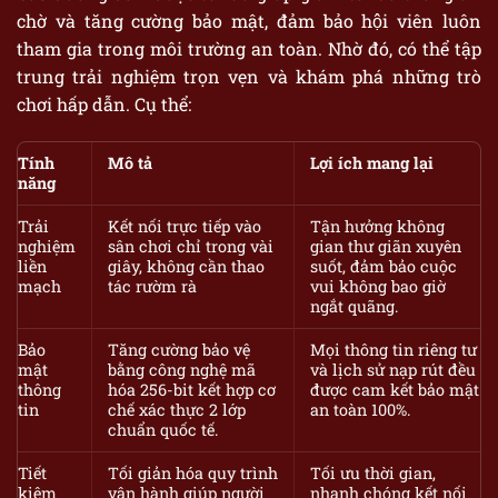
chờ và tăng cường bảo mật, đảm bảo hội viên luôn
tham gia trong môi trường an toàn. Nhờ đó, có thể tập
trung trải nghiệm trọn vẹn và khám phá những trò
chơi hấp dẫn. Cụ thể:
Tính
Mô tả
Lợi ích mang lại
năng
Trải
Kết nối trực tiếp vào
Tận hưởng không
nghiệm
sân chơi chỉ trong vài
gian thư giãn xuyên
liền
giây, không cần thao
suốt, đảm bảo cuộc
mạch
tác rườm rà
vui không bao giờ
ngắt quãng.
Bảo
Tăng cường bảo vệ
Mọi thông tin riêng tư
mật
bằng công nghệ mã
và lịch sử nạp rút đều
thông
hóa 256-bit kết hợp cơ
được cam kết bảo mật
tin
chế xác thực 2 lớp
an toàn 100%.
chuẩn quốc tế.
Tiết
Tối giản hóa quy trình
Tối ưu thời gian,
kiệm
vận hành giúp người
nhanh chóng kết nối