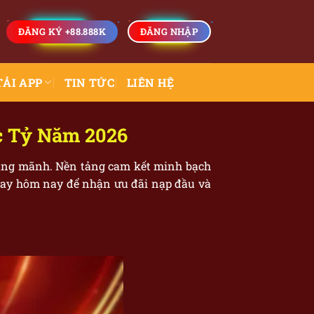
ĐĂNG KÝ +88.888K
ĐĂNG NHẬP
TẢI APP
TIN TỨC
LIÊN HỆ
c Tỷ Năm 2026
dũng mãnh. Nền tảng cam kết minh bạch
ngay hôm nay để nhận ưu đãi nạp đầu và