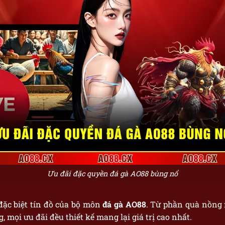
Ưu đãi đặc quyền đá gà AO88 bùng nổ
 đặc biệt tín đồ của bộ môn
đá gà AO88
. Từ phần quà nồng 
 mọi ưu đãi đều thiết kế mang lại giá trị cao nhất.