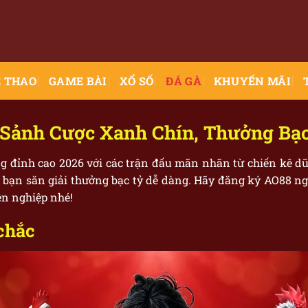
 THAO
GAME BÀI
XỔ SỐ
ĐÁ GÀ
KHUYẾN MÃI
 Sảnh Cược Xanh Chín, Thưởng Bạ
ng đỉnh cao 2026 với các trận đấu mãn nhãn từ chiến kê 
úp bạn săn giải thưởng bạc tỷ dễ dàng. Hãy đăng ký AO88 
n nghiệp nhé!
chắc