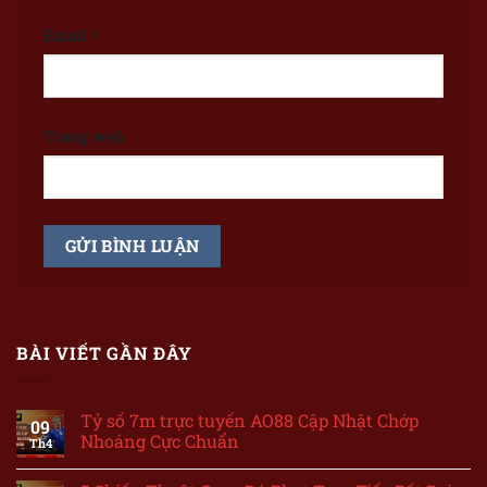
Email
*
Trang web
BÀI VIẾT GẦN ĐÂY
Tỷ số 7m trực tuyến AO88 Cập Nhật Chớp
09
Nhoáng Cực Chuẩn
Th4
Không
có