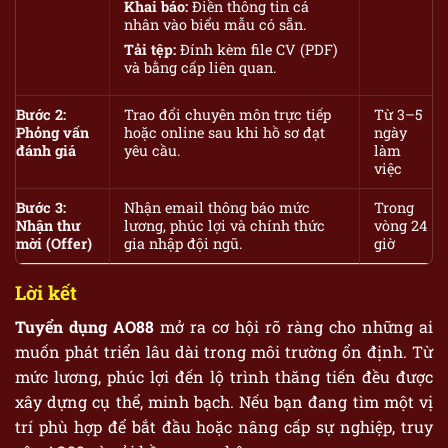
Khai báo:
Điền thông tin cá
nhân vào biểu mẫu có sẵn.
Tải tệp:
Đính kèm file CV (PDF)
và bằng cấp liên quan.
Bước 2:
Trao đổi chuyên môn trực tiếp
Từ 3–5
Phỏng vấn
hoặc online sau khi hồ sơ đạt
ngày
đánh giá
yêu cầu.
làm
việc
Bước 3:
Nhận email thông báo mức
Trong
Nhận thư
lương, phúc lợi và chính thức
vòng 24
mời (Offer)
gia nhập đội ngũ.
giờ
Lời kết
Tuyển dụng AO88
mở ra cơ hội rõ ràng cho những ai
muốn phát triển lâu dài trong môi trường ổn định. Từ
mức lương, phúc lợi đến lộ trình thăng tiến đều được
xây dựng cụ thể, minh bạch. Nếu bạn đang tìm một vị
trí phù hợp để bắt đầu hoặc nâng cấp sự nghiệp, truy