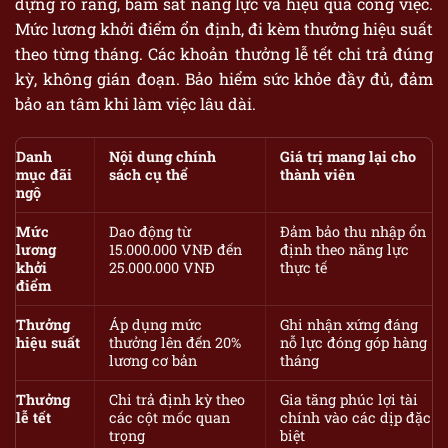
dựng rõ ràng, bám sát năng lực và hiệu quả công việc.
Mức lương khởi điểm ổn định, đi kèm thưởng hiệu suất
theo từng tháng. Các khoản thưởng lễ tết chi trả đúng
kỳ, không gián đoạn. Bảo hiểm sức khỏe đầy đủ, đảm
bảo an tâm khi làm việc lâu dài.
Danh
Nội dung chính
Giá trị mang lại cho
mục đãi
sách cụ thể
thành viên
ngộ
Mức
Dao động từ
Đảm bảo thu nhập ổn
lương
15.000.000 VNĐ đến
định theo năng lực
khởi
25.000.000 VNĐ
thực tế
điểm
Thưởng
Áp dụng mức
Ghi nhận xứng đáng
hiệu suất
thưởng lên đến 20%
nỗ lực đóng góp hàng
lương cơ bản
tháng
Thưởng
Chi trả định kỳ theo
Gia tăng phúc lợi tài
lễ tết
các cột mốc quan
chính vào các dịp đặc
trọng
biệt